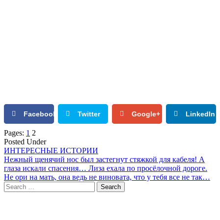
Facebook
Twitter
Google+
LinkedIn
4
Pages:
1
2
Posted Under
ИНТЕРЕСНЫЕ ИСТОРИИ
Post
Нежный щенячий нос был застегнут стяжкой для кабеля! А
глаза искали спасения… Лиза ехала по просёлочной дороге.
navigation
Не ори на мать, она ведь не виновата, что у тебя все не так…
Search
for: